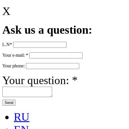
X
Ask us a question:
L.N
*
Your e-mail:
*
Your phone:
Your question:
*
RU