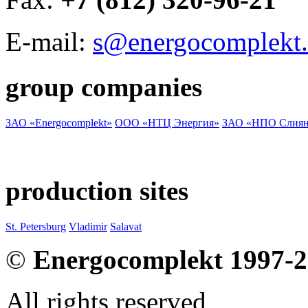
E-mail:
s@energocomplekt.
group companies
ЗАО «Energocomplekt»
ООО «НТЦ Энергия»
ЗАО «НПО Слиян
production sites
St. Petersburg
Vladimir
Salavat
©
Energocomplekt 1997-
All rights reserved